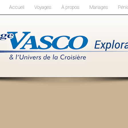
Accueil
Voyages
À propos
Mariages
Péni