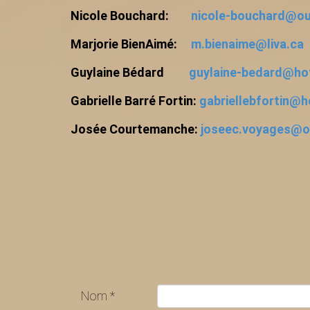
Nicole Bouchard:
nicole-bouchard@o
Marjorie BienAimé:
m.bienaime@liva.ca
Guylaine Bédard
guylaine-bedard@ho
Gabrielle Barré Fortin:
gabriellebfortin@
Josée Courtemanche:
joseec.voyages@o
Nom
*