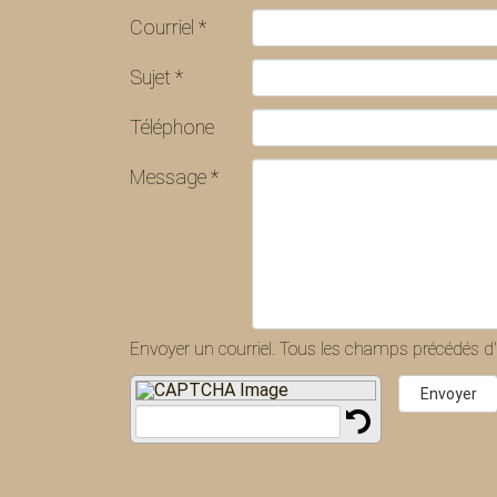
Courriel
*
Sujet
*
Téléphone
Message
*
Envoyer un courriel. Tous les champs précédés d'u