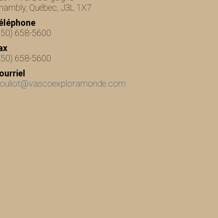
hambly, Québec, J3L 1X7
éléphone
450) 658-5600
ax
450) 658-5600
ourriel
pouliot@vascoexploramonde.com