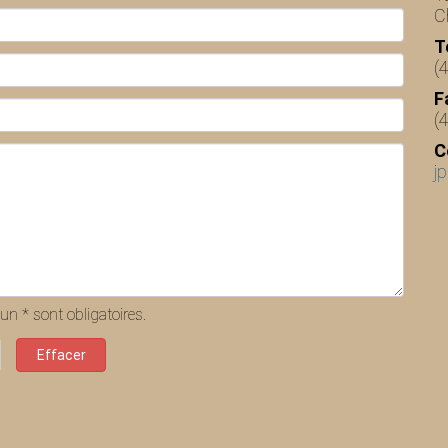
C
T
(
F
(
C
j
n * sont obligatoires.