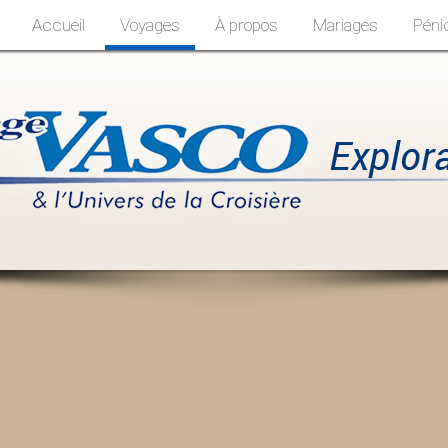
Accueil
Voyages
À propos
Mariages
Péni