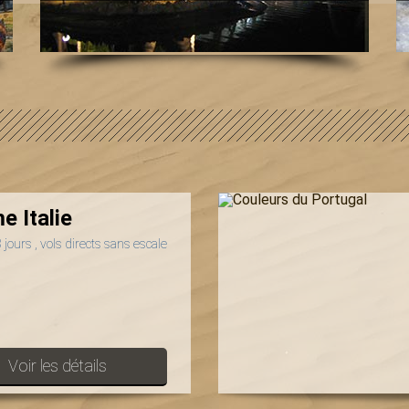
e Italie
jours , vols directs sans escale
Voir les détails