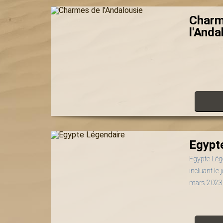
Charm
l'Anda
Egypt
Egypte Lég
incluant le 
mars 2023,