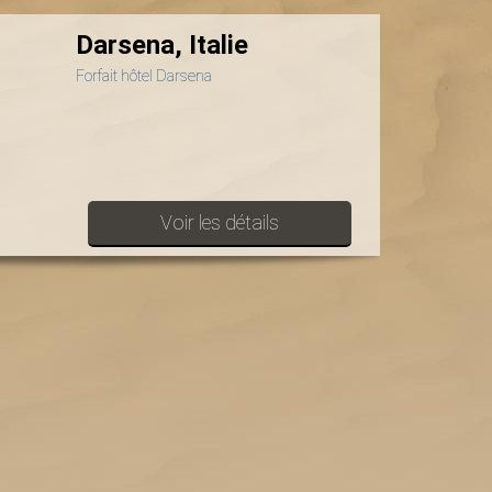
Darsena, Italie
Forfait hôtel Darsena
Voir les détails