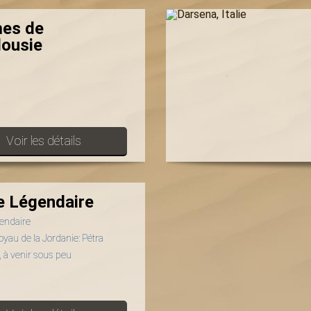
es de
lousie
Voir les détails
e Légendaire
endaire
joyau de la Jordanie: Pétra
 à venir sous peu