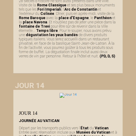
28 siècles d’histoire ne sont aussi présents dans une ville.
Visite de la
Rome Classique
et ses plus beaux monuments
tels que les
Fori Imperiali
, l’
Arc de Constantin
et
l’extérieur du
Colisée
. Dîner, puis en après-midi, visite de la
Rome Baroque
avec la
place d’Espagne
, le
Panthéon
et
la
place Navona
. Et n’oubliez pas de jeter une pièce dans la
fontaine de Trevi
pour être sûr de revenir dans la Ville
éternelle...
Temps libre
. Pour le souper, nous avons prévu
une
dégustation les yeux bandés
de divers produits
typiques italiens. Vous serez accueilli dans un restaurant
privatisé, en face de la basilique Saint-Jean-de-Latran. À la
fin de l’activité, vous pourrez goûter à tous les produits sous
forme de buffet. La dégustation finale inclut aussi deux
verres de vin par personne. Retour à l’hôtel et nuit.
(PD, D, S)
JOUR 14
JOUR 14
JOURNÉE AU VATICAN
Départ par les transports publics vers l’
État
du
Vatican
.
Entrée avec réservation incluse aux
Musées du Vatican
et à