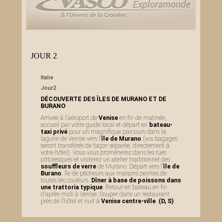
JOUR 2
Italie
Jour2
DÉCOUVERTE DES ÎLES DE MURANO ET DE
BURANO
Arrivée à l’aéroport de
Venise
en fin de matinée,
accueil par votre guide local et départ en
bateau-
taxi privé
pour un magnifique parcours dans la
lagune de Venise vers l’
île de Murano
(vos bagages
seront transférés de façon séparée, directement à
votre hôtel). Vous vous promènerez dans les rues
pittoresques et visiterez un atelier traditionnel des
souffleurs de verre
de Murano. Départ vers l’
île de
Burano
, île de pêcheurs aux maisons peintes de
toutes les couleurs.
Dîner à base de poissons dans
une trattoria typique
. Retour en bateau en fin
d’après-midi à Venise. Souper dans un restaurant
près de l’hôtel et nuit à
Venise centre-ville
.
(D, S)