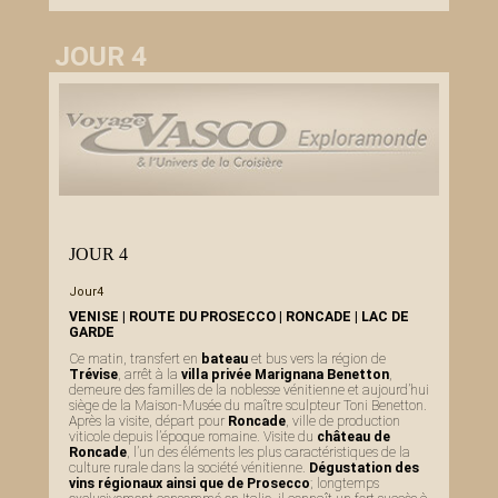
JOUR 4
JOUR 4
Jour4
VENISE | ROUTE DU PROSECCO | RONCADE | LAC DE
GARDE
Ce matin, transfert en
bateau
et bus vers la région de
Trévise
, arrêt à la
villa privée Marignana Benetton
,
demeure des familles de la noblesse vénitienne et aujourd’hui
siège de la Maison-Musée du maître sculpteur Toni Benetton.
Après la visite, départ pour
Roncade
, ville de production
viticole depuis l’époque romaine. Visite du
château de
Roncade
, l’un des éléments les plus caractéristiques de la
culture rurale dans la société vénitienne.
Dégustation des
vins régionaux ainsi que de Prosecco
; longtemps