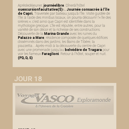
Aprèsledéjeuner,
journéelibre
. Dîneràl’hôtel
ouexcursionfacultative($)
±
. Journée consacrée à l’île
de Capri.
Traversée par bateau jusqu’à l’île. Visite guidée de
l’île: à l’aide des minibus locaux, on pourra découvrir l’« île des
sirènes »; c’est ainsi que Capri est identifiée dans la
mythologie grecque. L’île est réputée, entre autres, pour la
variété de son décor et la richesse de ses constructions.
Découverte de la
Marina Grande
avec les ruines du
Palazzo a Mare
, résidence composée de quelques édifices
disséminés dans des jardins; les Bains de Tibère; la
piazzetta... Après-midi à la découverte du centre de Capri
avec une promenade jusqu’au
belvédère de Tragara
pour
voir les fameux
Faraglioni
. Retour à l’hôtel, souper et nuit.
(PD, D, S)
JOUR 18