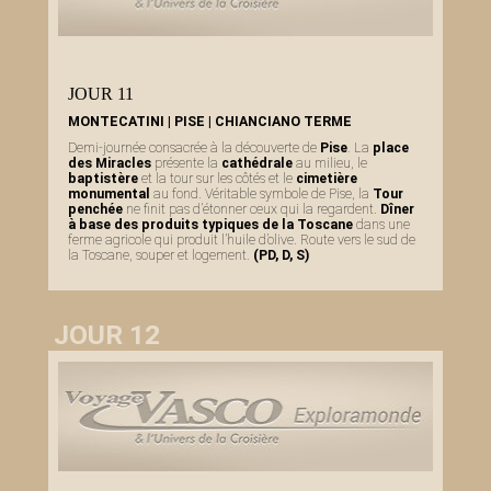
JOUR 11
MONTECATINI | PISE | CHIANCIANO TERME
Demi-journée consacrée à la découverte de
Pise
. La
place
des Miracles
présente la
cathédrale
au milieu, le
baptistère
et la tour sur les côtés et le
cimetière
monumental
au fond. Véritable symbole de Pise, la
Tour
penchée
ne finit pas d’étonner ceux qui la regardent.
Dîner
à base des produits typiques de la Toscane
dans une
ferme agricole qui produit l’huile d’olive. Route vers le sud de
la Toscane, souper et logement.
(PD, D, S)
JOUR 12