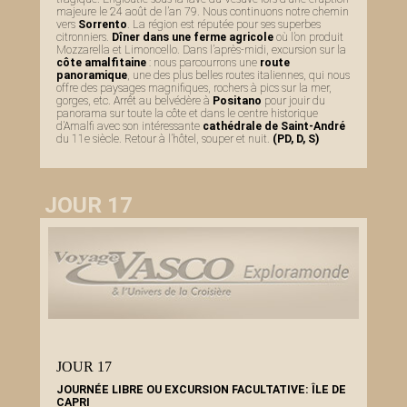
majeure le 24 août de l’an 79. Nous continuons notre chemin
vers
Sorrento
. La région est réputée pour ses superbes
citronniers.
Dîner dans une ferme agricole
où l’on produit
Mozzarella et Limoncello. Dans l’après-midi, excursion sur la
côte amalfitaine
: nous parcourrons une
route
panoramique
, une des plus belles routes italiennes, qui nous
offre des paysages magnifiques, rochers à pics sur la mer,
gorges, etc. Arrêt au belvédère à
Positano
pour jouir du
panorama sur toute la côte et dans le centre historique
d’Amalfi avec son intéressante
cathédrale de Saint-André
du 11e siècle. Retour à l’hôtel, souper et nuit.
(PD, D, S)
JOUR 17
JOUR 17
JOURNÉE LIBRE OU EXCURSION FACULTATIVE: ÎLE DE
CAPRI