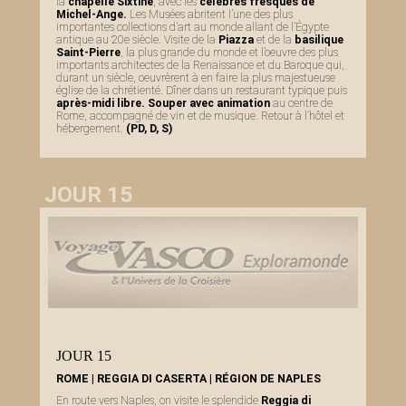
la
chapelle Sixtine
, avec les
célèbres fresques de
Michel-Ange.
Les Musées abritent l’une des plus
importantes collections d’art au monde allant de l’Égypte
antique au 20e siècle. Visite de la
Piazza
et de la
basilique
Saint-Pierre
, la plus grande du monde et l’oeuvre des plus
importants architectes de la Renaissance et du Baroque qui,
durant un siècle, oeuvrèrent à en faire la plus majestueuse
église de la chrétienté. Dîner dans un restaurant typique puis
après-midi libre. Souper avec animation
au centre de
Rome, accompagné de vin et de musique. Retour à l’hôtel et
hébergement.
(PD, D, S)
JOUR 15
JOUR 15
ROME | REGGIA DI CASERTA | RÉGION DE NAPLES
En route vers Naples, on visite le splendide
Reggia di