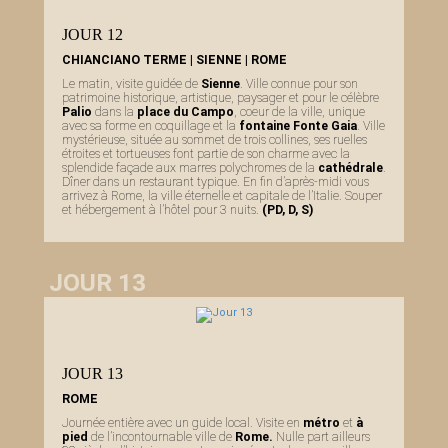
JOUR 12
CHIANCIANO TERME | SIENNE | ROME
Le matin, visite guidée de
Sienne
. Ville connue pour son
patrimoine historique, artistique, paysager et pour le célèbre
Palio
dans la
place du Campo
, coeur de la ville, unique
avec sa forme en coquillage et la
fontaine Fonte Gaia
. Ville
mystérieuse, située au sommet de trois collines, ses ruelles
étroites et tortueuses font partie de son charme avec la
splendide façade aux marres polychromes de la
cathédrale
.
Dîner dans un restaurant typique. En fin d’après-midi vous
arrivez à Rome, la ville éternelle et capitale de l’Italie. Souper
et hébergement à l’hôtel pour 3 nuits.
(PD, D, S)
JOUR 13
JOUR 13
ROME
Journée entière avec un guide local. Visite en
métro
et
à
pied
de l’incontournable ville de
Rome.
Nulle part ailleurs