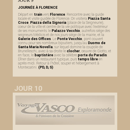
JOUR 9
JOURNÉE À FLORENCE
Départ en
train
vers
Florence
. Rencontre avec la guide
locale et visite guidée de Florence. On visitera
Piazza Santa
Croce
,
Piazza della Signoria
(place de la Seigneurie),
coeur de la ville et centre de la vie politique avec l’extérieur
de ses monuments: le
Palazzo Vecchio
, autrefois siège des
seigneurs Médicis et de nos jours siège de la mairie, et la
Galerie des Offices
. Le
Ponte Vecchio
, pont couvert
connu pour ses nombreux bijoutiers, jusqu’au
Duomo de
Santa Maria Novella
, sur lequel domine la coupole de
Brunelleschi, avec à sa droite le
clocher
, oeuvre de Giotto, et
en face, le
baptistère
avec la célèbre
porte du Paradis
.
Dîner dans un restaurant typique, puis
temps libre
en
après-midi. Retour à l’hôtel, souper et hébergement à
Montecatini.
(PD, D, S)
JOUR 10