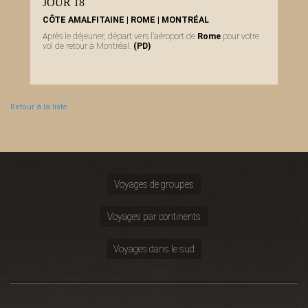
JOUR 18
CÔTE AMALFITAINE | ROME | MONTRÉAL
Après le déjeuner, départ vers l’aéroport de
Rome
pour votre
vol de retour à Montréal.
(PD)
Retour à la liste
Voyages de groupes
Voyages par continents
Voyages dans le sud