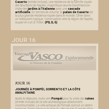
Caserte
(entrée incluse), une résidence de la famille royale
des Bourbons de Naples, magnifique oeuvre d’architecture.
Visite des
jardins à l’italienne
avec une
cascade
artificielle
. En termes de volume, le
palais de Caserte
est
la plus grande résidence royale dans le monde. Dîner dans
un restaurant typique. Continuation vers la région de Naples,
souper et nuit à l’hôtel.
(PD, D, S)
JOUR 16
JOUR 16
JOURNÉE À POMPÉI, SORRENTO ET LA CÔTE
AMALFITAINE
Après le déjeuner, route vers
Pompéi
pour la visite des
ruines
(entrée incluse) de ce site archéologique absolument
incontournable. La ville antique de Pompéi connut un destin
tragique. Engloutie sous la lave du Vésuve lors d’une éruption