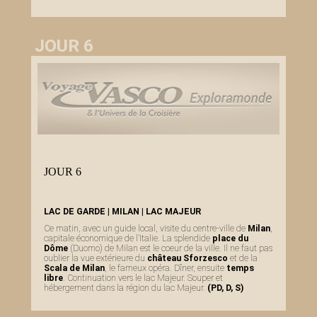
JOUR 6
JOUR 6
LAC DE GARDE | MILAN | LAC MAJEUR
Ce matin, avec un guide local, visite du centre-ville de
Milan
,
capitale économique de l’Italie. La splendide
place du
Dôme
(Duomo) de Milan est le coeur de la ville. Il ne faut pas
oublier la vue extérieure du
château Sforzesco
et de la
Scala de Milan
, le fameux opéra. Dîner, ensuite
temps
libre
. Continuation vers le lac Majeur. Souper et
hébergement dans la région du lac Majeur.
(PD, D, S)