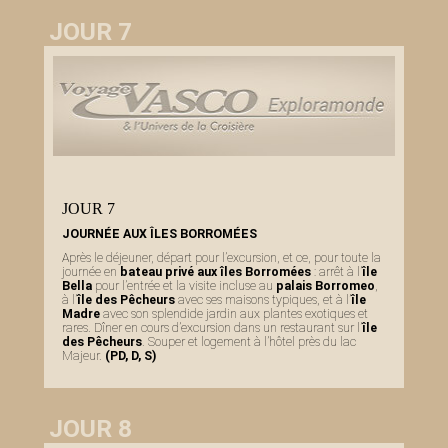
JOUR 7
JOUR 7
JOURNÉE AUX ÎLES BORROMÉES
Après le déjeuner, départ pour l’excursion, et ce, pour toute la
journée en
bateau privé aux îles Borromées
: arrêt à l’
île
Bella
pour l’entrée et la visite incluse au
palais Borromeo
,
à l’
île des Pêcheurs
avec ses maisons typiques, et à l’
île
Madre
avec son splendide jardin aux plantes exotiques et
rares. Dîner en cours d’excursion dans un restaurant sur l’
île
des Pêcheurs
. Souper et logement à l’hôtel près du lac
Majeur.
(PD, D, S)
JOUR 8