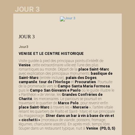
JOUR 3
JOUR 3
Jour3
VENISE ET LE CENTRE HISTORIQUE
Visite guidée à pied des principaux points d’intérêt de
Venise
, cette extraordinaire ville est l’une des plus
romantiques au monde. Départ de la
place Saint-Marc
avec explication des principaux monuments:
basilique de
Saint-Marc
(entrée incluse),
palais des Doges
,
campanile
,
tour de l’Horloge
et
Procuraties
. Poursuite
de la promenade vers le
Campo Santa Maria Formosa
puis le
Campo San Giovanni e Paolo
où le guide illustre le
« Panthéon » de Venise, les
Grandes Confréries de
Charité
, les mercenaires. Le parcours se poursuit en
traversant le quartier de
Marco Polo
, pour revenir enfin
place Saint-Marc
à travers les «
Mercerie
», l’artère vitale
reliant les quartiers de Rialto et Saint- Marc et rue principale
du magasinage.
Dîner dans un bar à vin à base de vin et
« cicchetti »
(morceaux de viande, poissons, fromage,
légumes, charcuterie assortis). En après-midi, temps libre.
Souper dans un restaurant typique, nuit à
Venise
.
(PD, D, S)