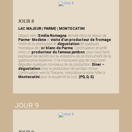
JOUR 8
LAC MAJEUR | PARME | MONTECATINI
Départ vers l’
Emilia Romagna
. Arrivée dans la région de
Parme- Modène
et
visite d’un producteur de fromage
.
Visite de la production et
dégustation
de quelques
morceaux de l’
or blanc de Parme
. Continuation et arrêt
chez un
producteur du fameux jambon
, pour nous faire
expliquer les secrets sur la «création» de ce monument de la
gastronomie italienne. Il ne manquera pas de nous faire
déguster quelques morceaux de sa production.
Dîner –
dégustation
chez le producteur de jambon inclus.
Continuation vers la Toscane, installation à votre hôtel à
Montecatini
pour le souper et la nuit.
(PD, D, S)
JOUR 9