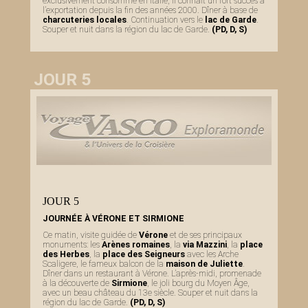
exclusivement consommé en Italie, il connaît un fort succès à
l’exportation depuis la fin des années 2000. Dîner à base de
charcuteries locales
. Continuation vers le
lac de Garde
.
Souper et nuit dans la région du lac de Garde.
(PD, D, S)
JOUR 5
JOUR 5
JOURNÉE À VÉRONE ET SIRMIONE
Ce matin, visite guidée de
Vérone
et de ses principaux
monuments: les
Arènes romaines
, la
via Mazzini
, la
place
des Herbes
, la
place des Seigneurs
avec les Arche
Scaligere, le fameux balcon de la
maison de Juliette
.
Dîner dans un restaurant à Vérone. L’après-midi, promenade
à la découverte de
Sirmione
, le joli bourg du Moyen Âge,
avec un beau château du 13e siècle. Souper et nuit dans la
région du lac de Garde.
(PD, D, S)