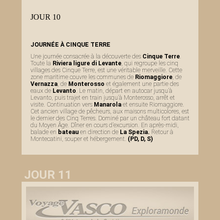
JOUR 10
JOURNÉE À CINQUE TERRE
Une journée consacrée à la découverte des
Cinque Terre
.
Toute la
Riviera ligure di Levante
, qui regroupe les cinq
villages des Cinque Terre, est une véritable merveille. Cette
zone maritime couvre les communes de
Riomaggiore
, de
Vernazza
, de
Monterosso
et également une partie des
eaux de
Levanto
. Le matin, départ en autocar jusqu’à
Levanto, puis trajet en train jusqu’à Monterosso, arrêt et
visite. Continuation vers
Manarola
et ensuite Riomaggiore.
Cet ancien village de pêcheurs, aux maisons multicolores, est
le dernier des Cinq Terres. Dominé par un château fort datant
du Moyen Âge. Dîner en cours d’excursion. En après-midi,
balade en
bateau
en direction de
La Spezia.
Retour à
Montecatini, souper et hébergement.
(PD, D, S)
JOUR 11