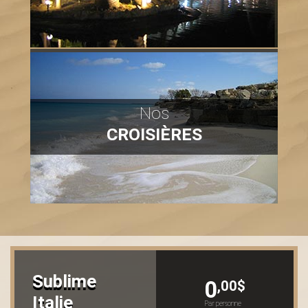
Nos
CROISIÈRES
Sublime
0
,00$
Italie
Par personne