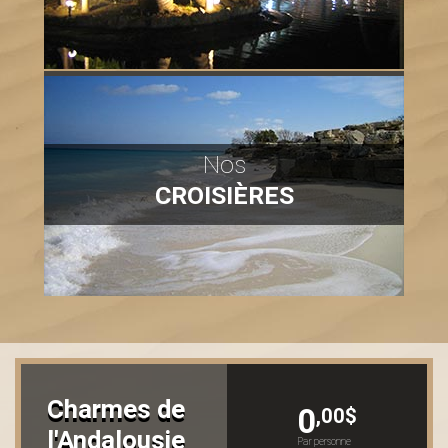
Nos
CROISIÈRES
Charmes de
0
,00$
l'Andalousie
Par personne